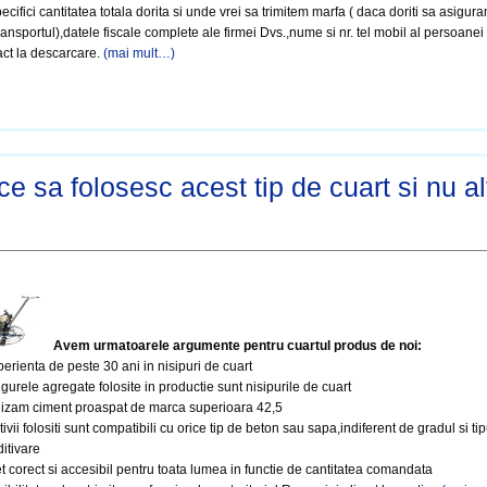
ecifici cantitatea totala dorita si unde vrei sa trimitem marfa ( daca doriti sa asigur
ransportul),datele fiscale complete ale firmei Dvs.,nume si nr. tel mobil al persoanei
act la descarcare.
(mai mult…)
ce sa folosesc acest tip de cuart si nu al
Avem urmatoarele argumente pentru cuartul produs de noi:
erienta de peste 30 ani in nisipuri de cuart
gurele agregate folosite in productie sunt nisipurile de cuart
ilizam ciment proaspat de marca superioara 42,5
tivii folositi sunt compatibili cu orice tip de beton sau sapa,indiferent de gradul si tip
itivare
t corect si accesibil pentru toata lumea in functie de cantitatea comandata