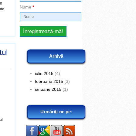
am
Nume
*
 de
tul
Arhivă
iulie 2015
(4)
februarie 2015
(3)
ianuarie 2015
(1)
Urmăriţi-ne pe:
ul