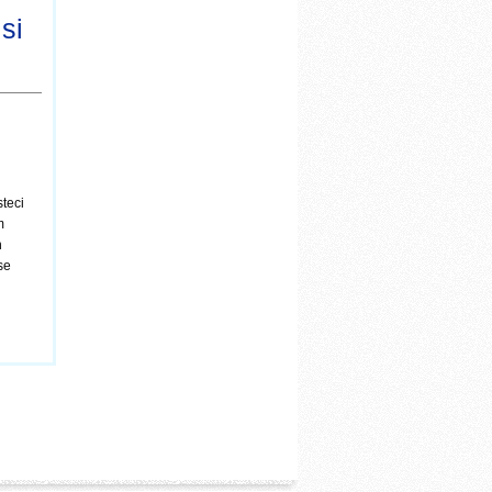
si
steci
m
n
se