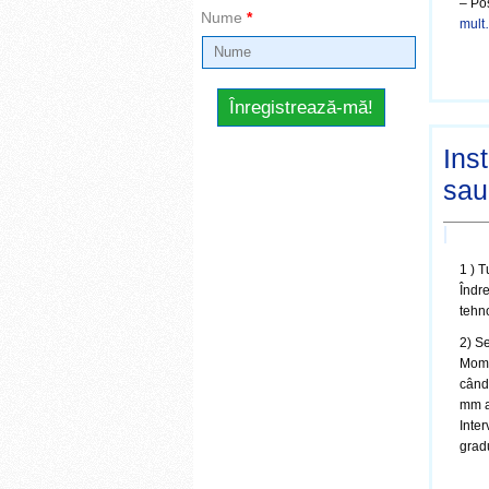
– Pos
Nume
*
mult
Inst
sau
1 ) T
Îndre
tehn
2) Se
Momen
când
mm a
Inter
gradu