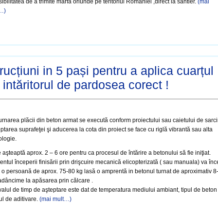
ibilitatea de a trimite marfa oriunde pe teritoriul Romaniei ,direct la santier.
(mai
…)
rucțiuni in 5 pași pentru a aplica cuarțul
 intăritorul de pardosea corect !
urnarea plăcii din beton armat se execută conform proiectului sau caietului de sarci
ptarea suprafeţei şi aducerea la cota din proiect se face cu riglă vibrantă sau alta
ologie.
 aşteaptă aprox. 2 – 6 ore pentru ca procesul de întărire a betonului să fie iniţiat.
tul începerii finisării prin drişcuire mecanică elicopterizată ( sau manuala) va în
 o persoană de aprox. 75-80 kg lasă o amprentă in betonul turnat de aproximativ 8
dâncime la apăsarea prin călcare .
valul de timp de aşteptare este dat de temperatura mediului ambiant, tipul de beton 
l de aditivare.
(mai mult…)