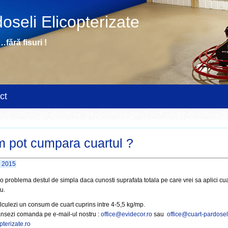
oseli Elicopterizate
fără fisuri !
ct
 pot cumpara cuartul ?
e 2015
o problema destul de simpla daca cunosti suprafata totala pe care vrei sa aplici cua
u.
lculezi un consum de cuart cuprins intre 4-5,5 kg/mp.
ansezi comanda pe e-mail-ul nostru :
office@evidecor.ro
sau
office@cuart-pardosel
pterizate.ro