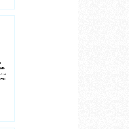
a
oate
ne sa
entru