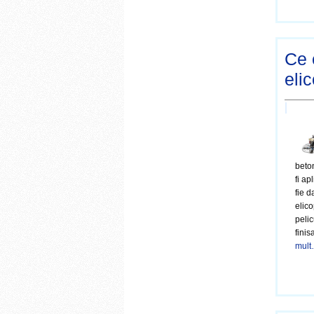
Ce 
eli
beto
fi a
fie d
elico
pelic
finis
mult