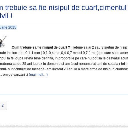
 trebuie sa fie nisipul de cuart,cimentul 
ivii !
uarie 2015
Cum trebuie sa fie nisipul de cuart ?
Trebuie sa ai 2 sau 3 sorturi de nisip
rate in stoc intre 0,1-1 mm ( 0,1-0,4 mm,0,4-0,7 mm si 0,7-1 mm) pe care sa le ame
impul la fel,dupa reteta bine definita, in proportiile pe care nu pot sa le dezvalui acu
credema ca de 25 ani lucrez in domeniu si am facut nenumarati ani de scoala ( tot i
niu- sunt chimist de meserie- am lucarat 20 ani la o mare firma de nisipuri cuartoa
 ,, om de vanzari „)
(mai mult…)
2