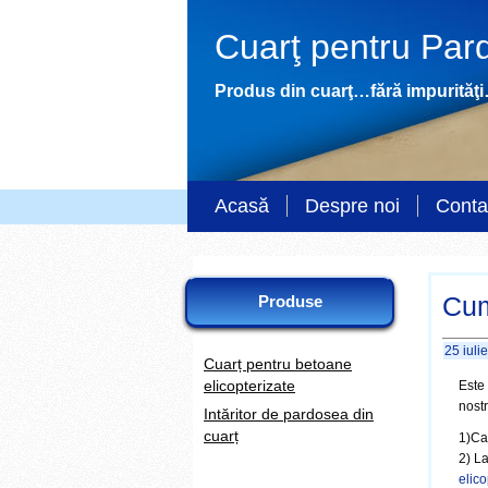
Cuarţ pentru Pard
Produs din cuarţ…fără impurităţi…
Acasă
Despre noi
Conta
Produse
Cum
25 iuli
Cuarț pentru betoane
elicopterizate
Este 
nostr
Intăritor de pardosea din
cuarț
1)Ca
2) L
elico