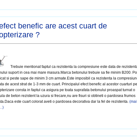
efect benefic are acest cuart de
copterizare ?
Trebuie mentionat faptul ca rezistenta la compresiune este data de rezistent
nului suport in cea mai mare masura.Marca betonului trebuie sa fie minim B200. P
plicat si peste sape de minim 3 cm armate.Este imposibil ca rezistenta la compresiu
ata de acest strat de 1-3 mm de cuart. Principalul efect benefic al acestor cuarturi p
pterizare consta in faptul ca asigura pe toata suprafata betonului proaspat turnat o
ula de beton rezistent la uzura si frecare,nu are fisuri si obtineti o pardosea frumos
ata.Daca este cuart colorat aveti o pardosea decorativa dar la fel de rezistenta.
(mai
…)