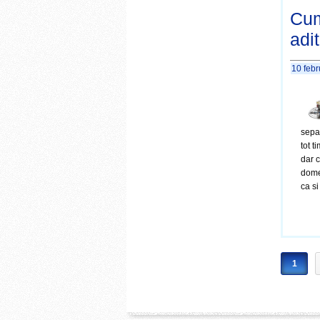
Cum
adit
10 febr
sepa
tot t
dar 
dome
ca si
1