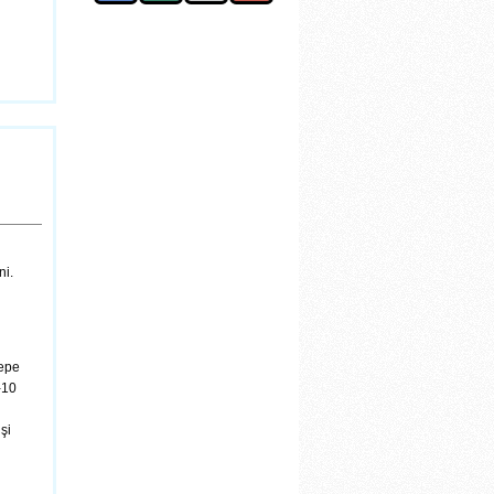
ni.
cepe
-10
şi