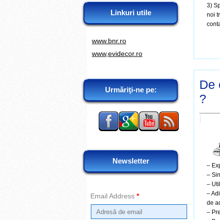
3) Sp
Linkuri utile
noi t
cont
www.bnr.ro
www,evidecor.ro
De 
Urmăriţi-ne pe:
?
Newsletter
– Exp
– Sin
– Ut
– Adi
Email Address
*
de ad
– Pre