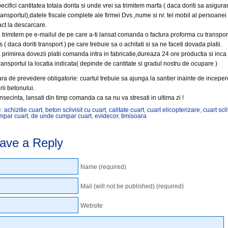
ecifici cantitatea totala dorita si unde vrei sa trimitem marfa ( daca doriti sa asigur
ransportul),datele fiscale complete ale firmei Dvs.,nume si nr. tel mobil al persoanei
act la descarcare.
 trimitem pe e-mailul de pe care a-ti lansat comanda o factura proforma cu transpor
s ( daca doriti transport ) pe care trebuie sa o achitati si sa ne faceti dovada platii.
 primirea dovezii platii comanda intra in fabricatie,dureaza 24 ore productia si inca
ransportul la locatia indicata( depinde de cantitate si gradul nostru de ocupare )
ra de prevedere obligatorie: cuartul trebuie sa ajunga la santier inainte de incepe
rii betonului.
nsecinta, lansati din timp comanda ca sa nu va stresati in ultima zi !
e:
achizitie cuart
,
beton sclivisit cu cuart
,
calitate cuart
,
cuart elicopterizare
,
cuart scli
mpar cuart
,
de unde cumpar cuart
,
evidecor
,
timisoara
ave a Reply
Name (required)
Mail (will not be published) (required)
Website