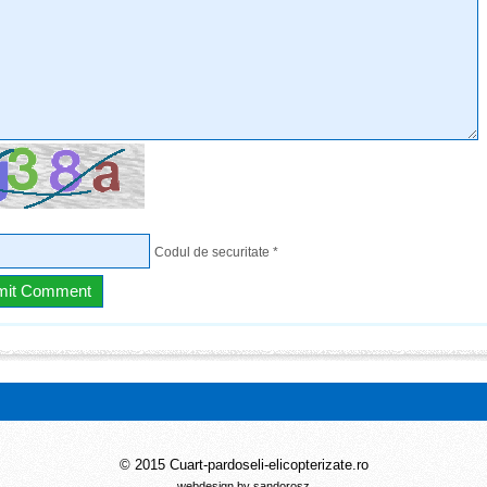
Codul de securitate
*
© 2015 Cuart-pardoseli-elicopterizate.ro
webdesign by sandorosz