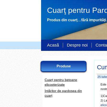
Cuarţ pentru Pard
Produs din cuarţ…fără impurităţi…
Acasă
Despre noi
Conta
Produse
Cum
25 iuli
Cuarț pentru betoane
elicopterizate
Este 
nostr
Intăritor de pardosea din
cuarț
1)Ca
2) L
elico