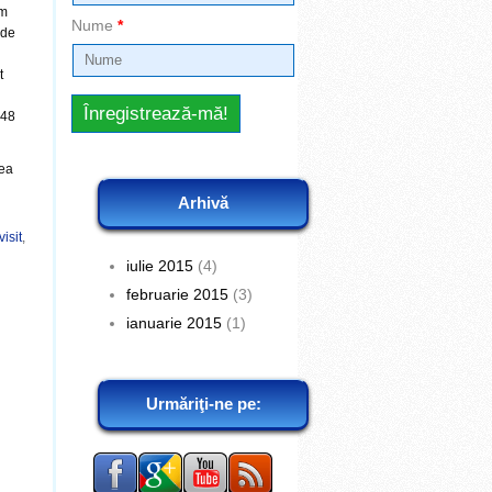
am
Nume
*
 de
t
 48
rea
Arhivă
visit
,
iulie 2015
(4)
februarie 2015
(3)
ianuarie 2015
(1)
Urmăriţi-ne pe: