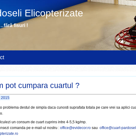
oseli Elicopterizate
fără fisuri !
ct
 pot cumpara cuartul ?
e 2015
o problema destul de simpla daca cunosti suprafata totala pe care vrei sa aplici cua
u.
lculezi un consum de cuart cuprins intre 4-5,5 kg/mp.
ansezi comanda pe e-mail-ul nostru :
office@evidecor.ro
sau
office@cuart-pardosel
pterizate.ro