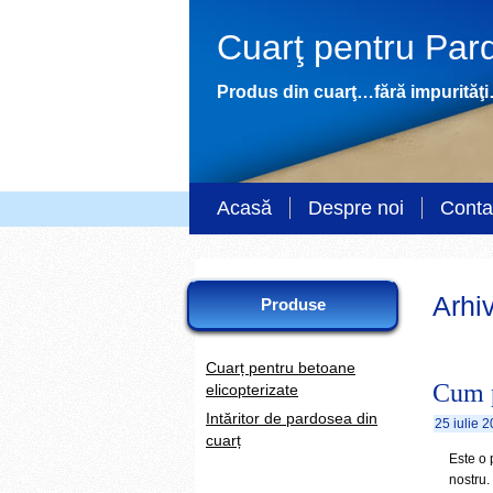
Cuarţ pentru Pard
Produs din cuarţ…fără impurităţi…
Acasă
Despre noi
Conta
Arhiv
Produse
Cuarț pentru betoane
Cum p
elicopterizate
Intăritor de pardosea din
25 iulie 
cuarț
Este o 
nostru.