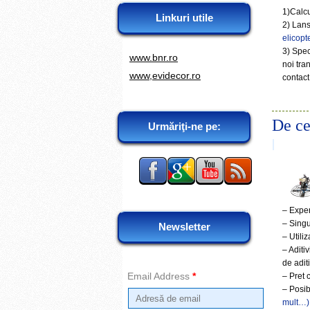
1)Calcu
Linkuri utile
2) Lans
elicopt
3) Spec
www.bnr.ro
noi tra
www,evidecor.ro
contact
De ce 
Urmăriţi-ne pe:
– Exper
– Singu
Newsletter
– Utili
– Aditiv
de adit
Email Address
*
– Pret 
– Posib
mult…)