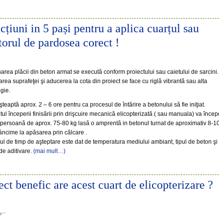
ucțiuni in 5 pași pentru a aplica cuarțul sau
itorul de pardosea corect !
narea plăcii din beton armat se execută conform proiectului sau caietului de sarcini.
area suprafeţei şi aducerea la cota din proiect se face cu riglă vibrantă sau alta
gie.
şteaptă aprox. 2 – 6 ore pentru ca procesul de întărire a betonului să fie iniţiat.
l începerii finisării prin drişcuire mecanică elicopterizată ( sau manuala) va încep
persoană de aprox. 75-80 kg lasă o amprentă in betonul turnat de aproximativ 8-1
ncime la apăsarea prin călcare .
lul de timp de aşteptare este dat de temperatura mediului ambiant, tipul de beton şi
de aditivare.
(mai mult…)
ect benefic are acest cuart de elicopterizare ?