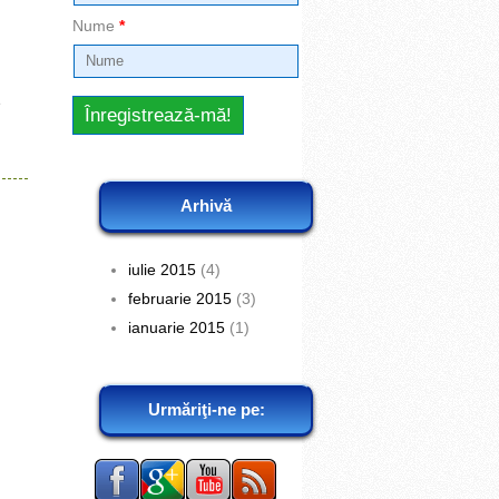
Nume
*
e
Arhivă
iulie 2015
(4)
februarie 2015
(3)
ianuarie 2015
(1)
Urmăriţi-ne pe: