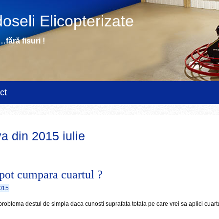
oseli Elicopterizate
fără fisuri !
ct
a din 2015 iulie
ot cumpara cuartul ?
2015
problema destul de simpla daca cunosti suprafata totala pe care vrei sa aplici cuart