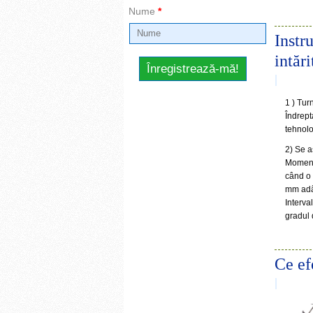
Nume
*
Instr
intăr
1 ) Tur
Îndrept
tehnolo
2) Se a
Momentu
când o 
mm adâ
Interva
gradul 
Ce ef