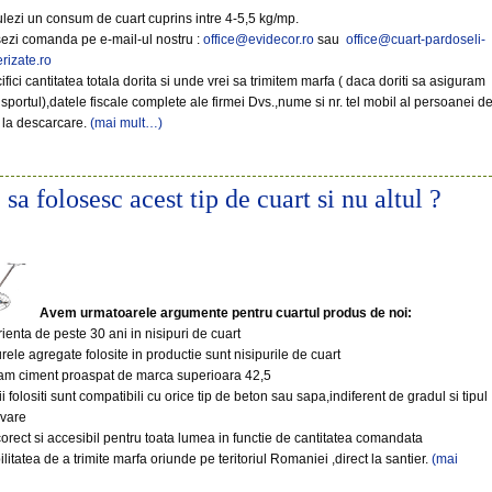
lezi un consum de cuart cuprins intre 4-5,5 kg/mp.
ezi comanda pe e-mail-ul nostru :
office@evidecor.ro
sau
office@cuart-pardoseli-
erizate.ro
ifici cantitatea totala dorita si unde vrei sa trimitem marfa ( daca doriti sa asiguram
nsportul),datele fiscale complete ale firmei Dvs.,nume si nr. tel mobil al persoanei d
 la descarcare.
(mai mult…)
sa folosesc acest tip de cuart si nu altul ?
Avem urmatoarele argumente pentru cuartul produs de noi:
ienta de peste 30 ani in nisipuri de cuart
rele agregate folosite in productie sunt nisipurile de cuart
zam ciment proaspat de marca superioara 42,5
ii folositi sunt compatibili cu orice tip de beton sau sapa,indiferent de gradul si tipul
ivare
corect si accesibil pentru toata lumea in functie de cantitatea comandata
ilitatea de a trimite marfa oriunde pe teritoriul Romaniei ,direct la santier.
(mai